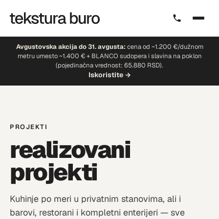
Avgustovska akcija do 31. avgusta:
cena od ~1.200 €/dužnom
metru umesto ~1.400 € + BLANCO sudopera i slavina na poklon
(pojedinačna vrednost: 65.880 RSD).
Iskoristite →
PROJEKTI
realizovani
projekti
Kuhinje po meri u privatnim stanovima, ali i
barovi, restorani i kompletni enterijeri — sve