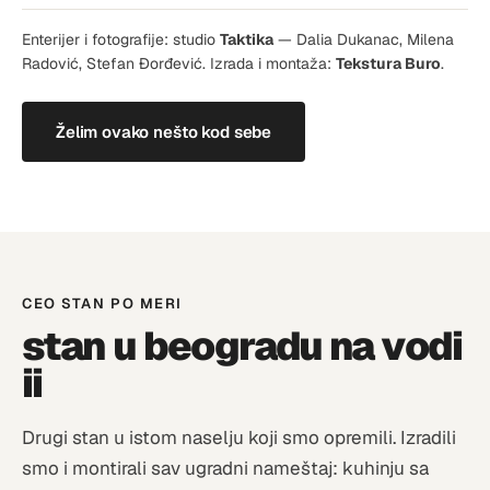
Enterijer i fotografije: studio
Taktika
— Dalia Dukanac, Milena
Radović, Stefan Đorđević. Izrada i montaža:
Tekstura Buro
.
Želim ovako nešto kod sebe
CEO STAN PO MERI
stan u beogradu na vodi
ii
Drugi stan u istom naselju koji smo opremili. Izradili
smo i montirali sav ugradni nameštaj: kuhinju sa