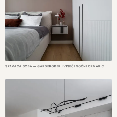
SPAVAĆA SOBA — GARDEROBER I VISEĆI NOĆNI ORMARIĆ