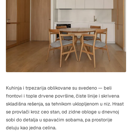
Kuhinja i trpezarija oblikovane su svedeno — beli
frontovi i tople drvene površine, čiste linije i skrivena
skladišna rešenja, sa tehnikom uklopljenom u niz. Hrast
se provlači kroz ceo stan, od zidne obloge u dnevnoj
sobi do detalja u spavaćim sobama, pa prostorije
deluju kao jedna celina.