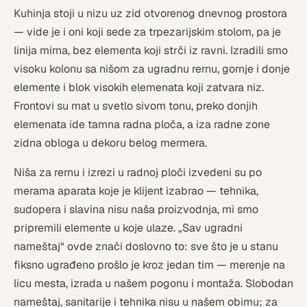
Kuhinja stoji u nizu uz zid otvorenog dnevnog prostora
— vide je i oni koji sede za trpezarijskim stolom, pa je
linija mirna, bez elementa koji strči iz ravni. Izradili smo
visoku kolonu sa nišom za ugradnu rernu, gornje i donje
elemente i blok visokih elemenata koji zatvara niz.
Frontovi su mat u svetlo sivom tonu, preko donjih
elemenata ide tamna radna ploča, a iza radne zone
zidna obloga u dekoru belog mermera.
Niša za rernu i izrezi u radnoj ploči izvedeni su po
merama aparata koje je klijent izabrao — tehnika,
sudopera i slavina nisu naša proizvodnja, mi smo
pripremili elemente u koje ulaze. „Sav ugradni
nameštaj“ ovde znači doslovno to: sve što je u stanu
fiksno ugrađeno prošlo je kroz jedan tim — merenje na
licu mesta, izrada u našem pogonu i montaža. Slobodan
nameštaj, sanitarije i tehnika nisu u našem obimu; za