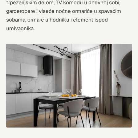
trpezarijskim delom, TV komodu u dnevnoj sobi,
garderobere i viseće noćne ormariće u spavaćim
sobama, ormare u hodniku i element ispod
umivaonika.