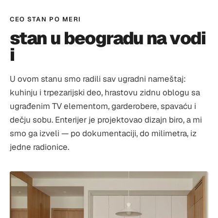
CEO STAN PO MERI
stan u beogradu na vodi
i
U ovom stanu smo radili sav ugradni nameštaj:
kuhinju i trpezarijski deo, hrastovu zidnu oblogu sa
ugrađenim TV elementom, garderobere, spavaću i
dečju sobu. Enterijer je projektovao dizajn biro, a mi
smo ga izveli — po dokumentaciji, do milimetra, iz
jedne radionice.