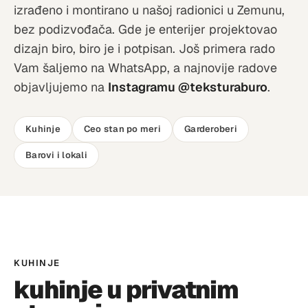
izrađeno i montirano u našoj radionici u Zemunu,
bez podizvođača. Gde je enterijer projektovao
dizajn biro, biro je i potpisan. Još primera rado
Vam šaljemo na WhatsApp, a najnovije radove
objavljujemo na
Instagramu @teksturaburo
.
Kuhinje
Ceo stan po meri
Garderoberi
Barovi i lokali
KUHINJE
kuhinje u privatnim